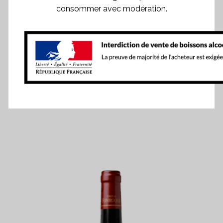
consommer avec modération.
Château Fonroque 2022
312,00
€
Caisse de 6 bouteilles
- 0.75 cl
52,00
€
Soit
la bouteille.