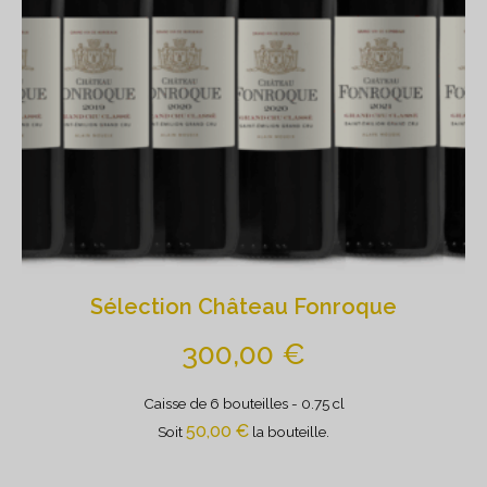
Sélection Château Fonroque
300,00
€
Caisse de 6 bouteilles
- 0.75 cl
50,00
€
Soit
la bouteille.