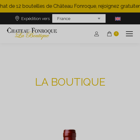
hat de 12 bouteilles de Château Fonroque, rejoignez gratuitem
Expédition vers
0
LA BOUTIQUE